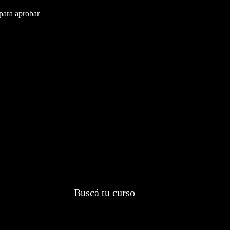
 para aprobar
👇
Buscá tu curso
👇work