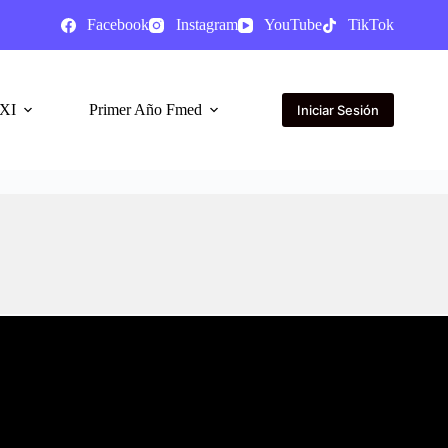
Facebook
Instagram
YouTube
TikTok
XI
Primer Año Fmed
Iniciar Sesión
🔥Cursos Online d