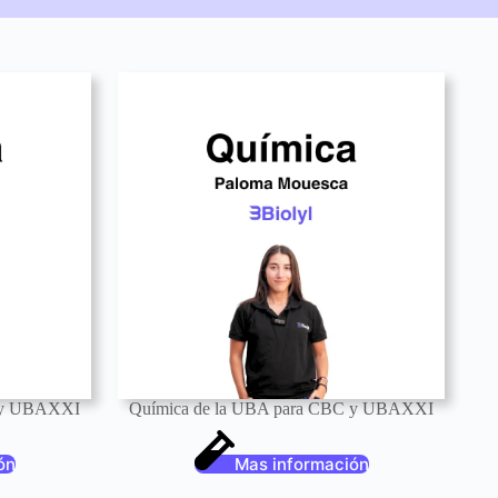
C y UBAXXI
Química de la UBA para CBC y UBAXXI
ón
Mas información