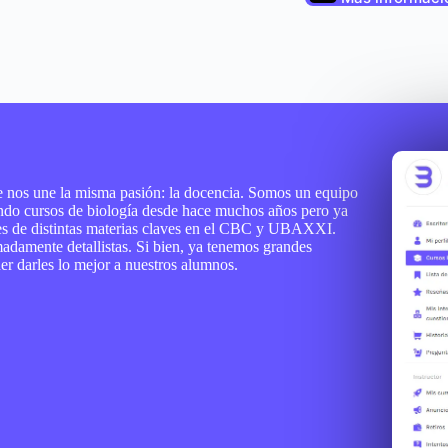
e nos une la misma pasión: la docencia. Somos un equipo
ando cursos de biología desde hace muchos años pero ya
es de distintas materias claves en el CBC y UBAXXI.
adamente detallistas. Si bien, ya tenemos grandes
r darles lo mejor a nuestros alumnos.