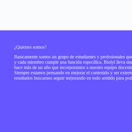
¿Quienes somos?
Basicamente somos un grupo de estudiantes y profesionales qu
y cada miembro cumple una función específica. Biolyl lleva d
hace más de un año que incorporamos a nuestro equipo docent
Siempre estamos pensando en mejorar el contenido y ser extrem
resultados buscamos seguir mejorando en todo sentido para pode