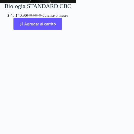
Biología STANDARD CBC
$
45.140,90
durante 5 meses
$
59.998,00
El
El
precio
precio
🛒 Agregar al carrito
original
actual
era:
es:
$ 59.998,00.
$ 45.140,90.