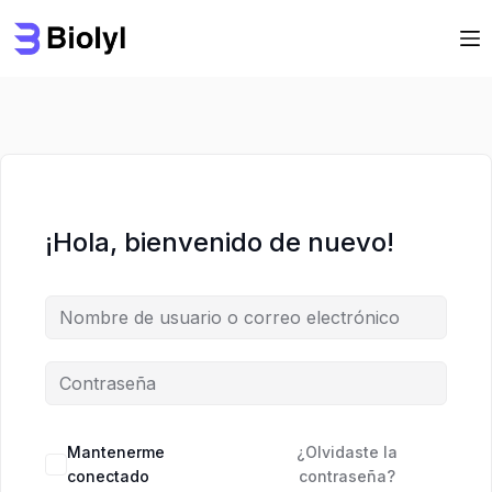
Saltar
Saltar
al
al
contenido
contenido
¡Hola, bienvenido de nuevo!
Mantenerme
¿Olvidaste la
conectado
contraseña?