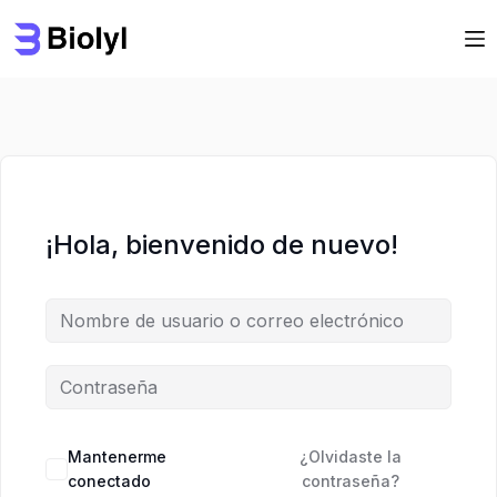
Saltar
Saltar
al
al
contenido
contenido
¡Hola, bienvenido de nuevo!
Mantenerme
¿Olvidaste la
conectado
contraseña?