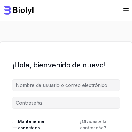
Saltar
Saltar
al
al
contenido
contenido
¡Hola, bienvenido de nuevo!
Mantenerme
¿Olvidaste la
conectado
contraseña?