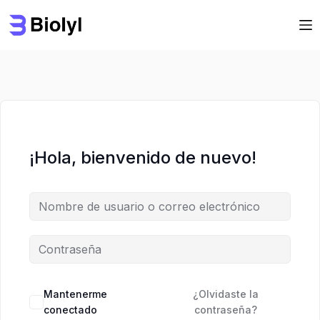
Saltar
Saltar
al
al
contenido
contenido
¡Hola, bienvenido de nuevo!
Mantenerme
¿Olvidaste la
conectado
contraseña?