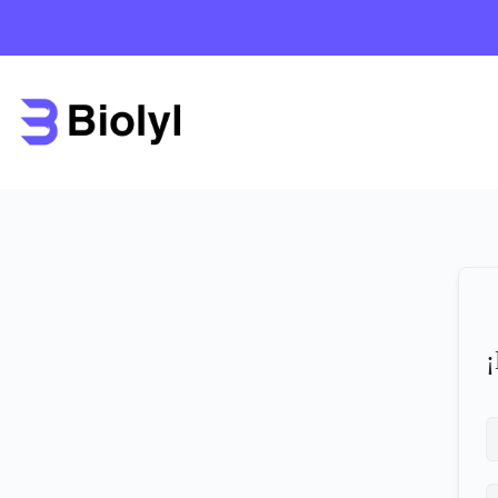
Saltar
al
contenido
¡