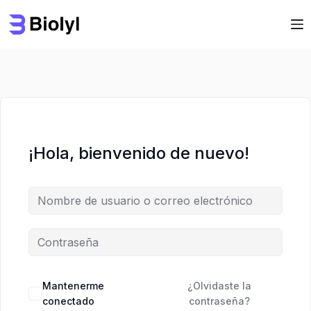
Saltar
Saltar
al
al
contenido
contenido
¡Hola, bienvenido de nuevo!
Mantenerme
¿Olvidaste la
conectado
contraseña?