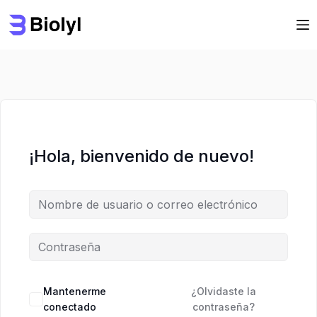
Saltar
Saltar
al
al
contenido
contenido
¡Hola, bienvenido de nuevo!
Mantenerme
¿Olvidaste la
conectado
contraseña?