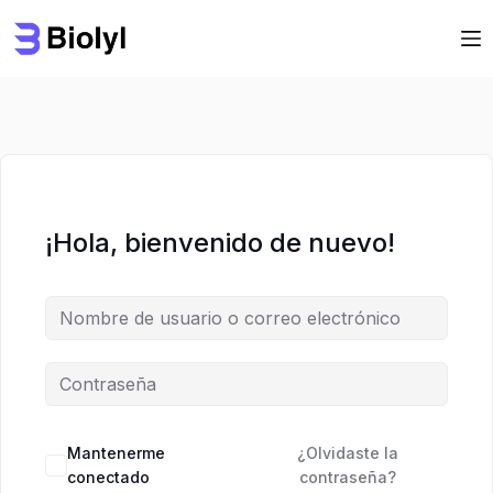
Saltar
Saltar
al
al
contenido
contenido
¡Hola, bienvenido de nuevo!
Mantenerme
¿Olvidaste la
conectado
contraseña?