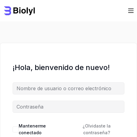
Saltar
Saltar
al
al
contenido
contenido
¡Hola, bienvenido de nuevo!
Mantenerme
¿Olvidaste la
conectado
contraseña?