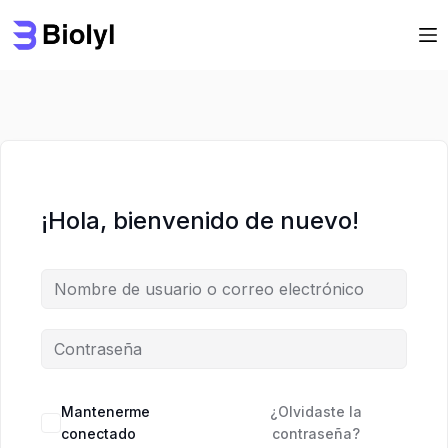
Saltar
Saltar
al
al
contenido
contenido
¡Hola, bienvenido de nuevo!
Mantenerme
¿Olvidaste la
conectado
contraseña?