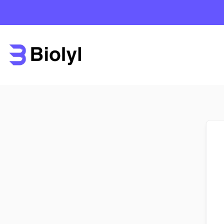
Saltar
Saltar
al
al
contenido
contenido