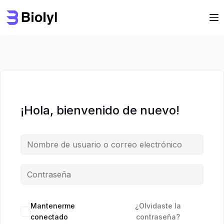
Saltar
Saltar
al
al
contenido
contenido
¡Hola, bienvenido de nuevo!
Mantenerme
¿Olvidaste la
conectado
contraseña?