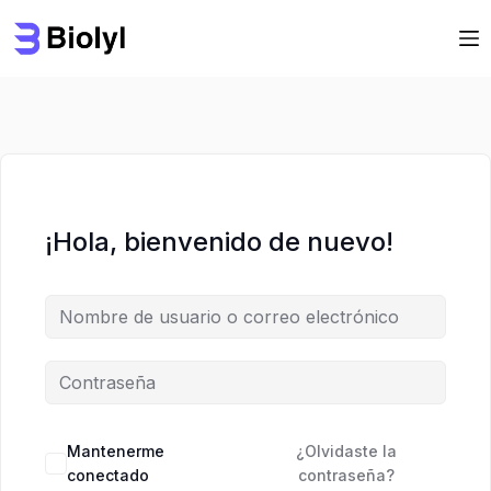
Saltar
Saltar
al
al
contenido
contenido
¡Hola, bienvenido de nuevo!
Mantenerme
¿Olvidaste la
conectado
contraseña?