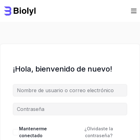
Saltar
Saltar
al
al
contenido
contenido
¡Hola, bienvenido de nuevo!
Mantenerme
¿Olvidaste la
conectado
contraseña?