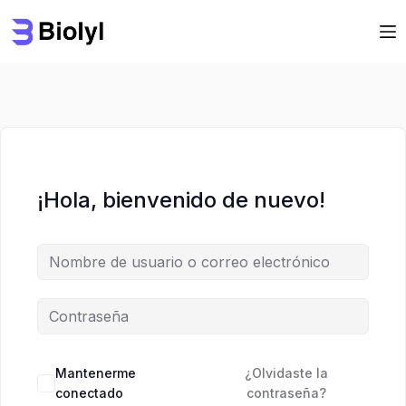
Saltar
Saltar
al
al
contenido
contenido
¡Hola, bienvenido de nuevo!
Mantenerme
¿Olvidaste la
conectado
contraseña?