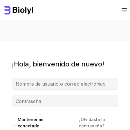
Saltar
Saltar
al
al
contenido
contenido
¡Hola, bienvenido de nuevo!
Mantenerme
¿Olvidaste la
conectado
contraseña?