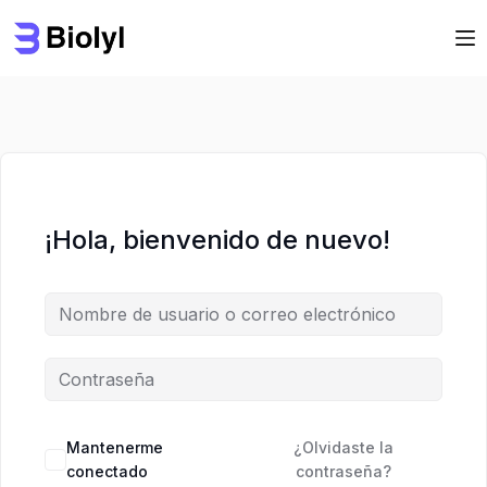
Saltar
Saltar
al
al
contenido
contenido
¡Hola, bienvenido de nuevo!
Mantenerme
¿Olvidaste la
conectado
contraseña?