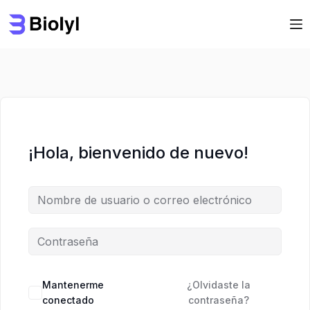
Saltar
Saltar
al
al
contenido
contenido
¡Hola, bienvenido de nuevo!
Mantenerme
¿Olvidaste la
conectado
contraseña?