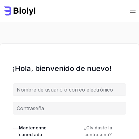
Saltar
Saltar
al
al
contenido
contenido
¡Hola, bienvenido de nuevo!
Mantenerme
¿Olvidaste la
conectado
contraseña?