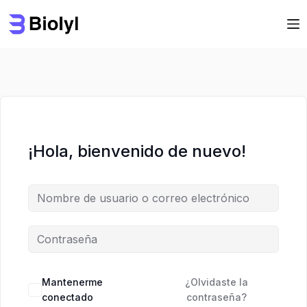
Saltar
Saltar
al
al
contenido
contenido
¡Hola, bienvenido de nuevo!
Mantenerme
¿Olvidaste la
conectado
contraseña?