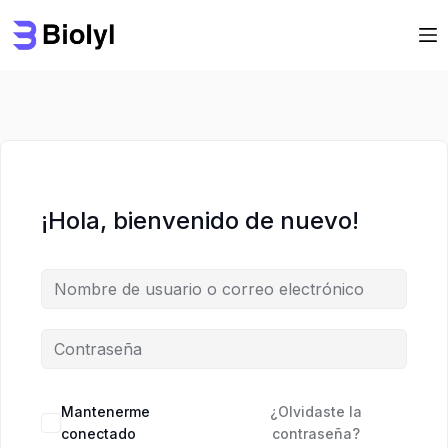
Saltar
Saltar
al
al
contenido
contenido
¡Hola, bienvenido de nuevo!
Mantenerme
¿Olvidaste la
conectado
contraseña?