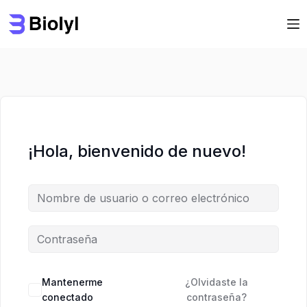
Saltar
Saltar
al
al
contenido
contenido
¡Hola, bienvenido de nuevo!
Mantenerme
¿Olvidaste la
conectado
contraseña?