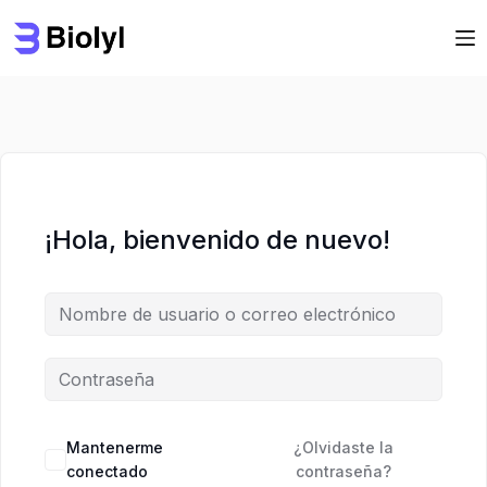
Saltar
Saltar
al
al
contenido
contenido
¡Hola, bienvenido de nuevo!
Mantenerme
¿Olvidaste la
conectado
contraseña?