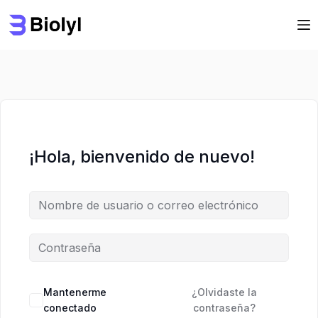
Saltar
Saltar
al
al
contenido
contenido
¡Hola, bienvenido de nuevo!
Mantenerme
¿Olvidaste la
conectado
contraseña?