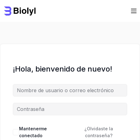
Saltar
Saltar
al
al
contenido
contenido
¡Hola, bienvenido de nuevo!
Mantenerme
¿Olvidaste la
conectado
contraseña?