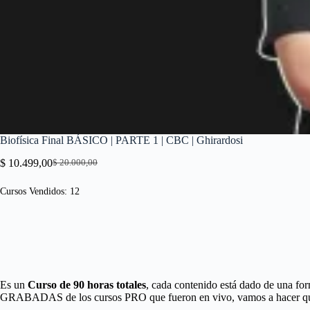
Biofísica Final BÁSICO | PARTE 1 | CBC | Ghirardosi
$
10.499,00
$
20.000,00
El
El
precio
precio
Cursos Vendidos: 12
original
actual
era:
es:
$ 20.000,00.
$ 10.499,00.
Es un
Curso de 90 horas totales
, cada contenido está dado de una fo
GRABADAS de los cursos PRO que fueron en vivo, vamos a hacer que a