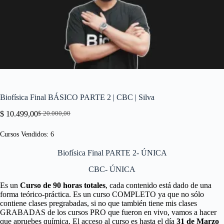
Biofísica Final BÁSICO PARTE 2 | CBC | Silva
$
10.499,00
$
20.000,00
El
El
precio
precio
Cursos Vendidos: 6
original
actual
era:
es:
Biofísica Final PARTE 2- ÚNICA
$ 20.000,00.
$ 10.499,00.
CBC- ÚNICA
Es un
Curso de 90 horas totales
, cada contenido está dado de una
forma teórico-práctica. Es un curso COMPLETO ya que no sólo
contiene clases pregrabadas, si no que también tiene mis clases
GRABADAS de los cursos PRO que fueron en vivo, vamos a hacer
que apruebes química. El acceso al curso es hasta el día
31 de Marzo