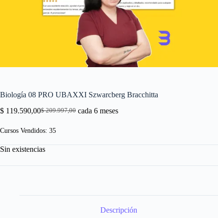
Biología 08 PRO UBAXXI Szwarcberg Bracchitta
$
119.590,00
cada 6 meses
$
209.997,00
El
El
precio
precio
Cursos Vendidos: 35
original
actual
era:
es:
Sin existencias
$ 209.997,00.
$ 119.590,00.
Descripción