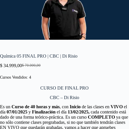
Química 05 FINAL PRO | CBC | Di Risio
$
34.999,00
$
70.000,00
El
El
precio
precio
Cursos Vendidos: 4
original
actual
era:
es:
CURSO DE FINAL PRO
$ 70.000,00.
$ 34.999,00.
CBC – Di Risio
Es un
Curso de 40 horas y más
, con
Inicio
de las clases en
VIVO
el
día
07/01/2025
y
Finalización
el día
13/02/2025,
cada contenido está
dado de una forma teórico-práctica. Es un curso
COMPLETO
ya que
no sólo contiene clases pregrabadas, si no que también tendrán clases
EN VIVO que quedarán grabadas, vamos a hacer que apruebes