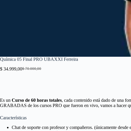
Química 05 Final PRO UBAXXI Ferreira
$
34.999,00
$
70.000,00
El
El
precio
precio
original
actual
era:
es:
$ 70.000,00.
$ 34.999,00.
Es un
Curso de 60 horas totales
, cada contenido está dado de una fo
GRABADAS de los cursos PRO que fueron en vivo, vamos a hacer que a
Características
Chat de soporte con profesor y compañeros. (únicamente desde e