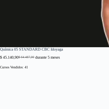
Química 05 STANDARD CBC Idoyaga
$
45.140,90
durante 5 meses
$
64.487,00
El
El
precio
precio
Cursos Vendidos: 41
original
actual
era:
es:
$ 64.487,00.
$ 45.140,90.