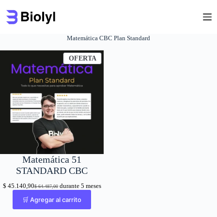
Saltar
al
contenido
Matemática CBC Plan Standard
PRODUCTO
OFERTA
EN
OFERTA
Matemática 51
STANDARD CBC
$
45.140,90
durante 5 meses
$
64.487,00
El
El
precio
precio
🛒 Agregar al carrito
original
actual
era:
es: