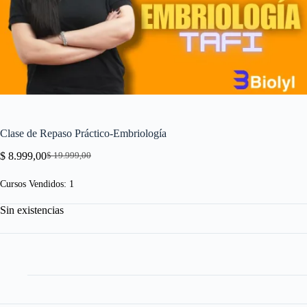
Clase de Repaso Práctico-Embriología
$
8.999,00
$
19.999,00
El
El
precio
precio
Cursos Vendidos: 1
original
actual
era:
es:
Sin existencias
$ 19.999,00.
$ 8.999,00.