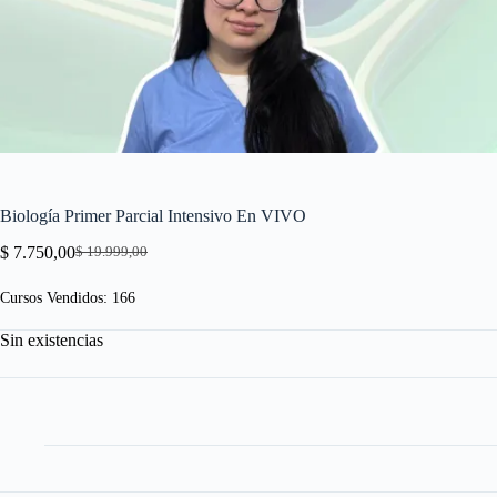
Biología Primer Parcial Intensivo En VIVO
$
7.750,00
$
19.999,00
El
El
precio
precio
Cursos Vendidos: 166
original
actual
era:
es:
Sin existencias
$ 19.999,00.
$ 7.750,00.