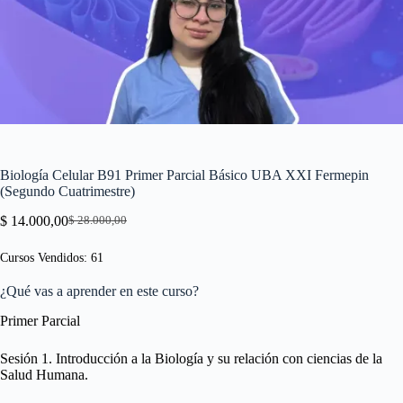
Biología Celular B91 Primer Parcial Básico UBA XXI Fermepin
(Segundo Cuatrimestre)
$
14.000,00
$
28.000,00
El
El
precio
precio
Cursos Vendidos: 61
original
actual
era:
es:
¿Qué vas a aprender en este curso?
$ 28.000,00.
$ 14.000,00.
Primer Parcial
Sesión 1. Introducción a la Biología y su relación con ciencias de la
Salud Humana.