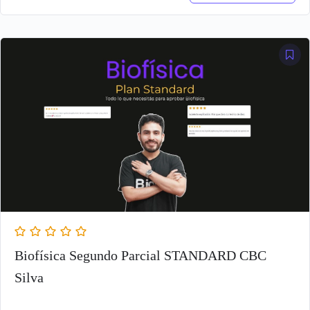
precio
precio
original
actual
era:
es:
$ 24.999,00.
$ 14.743,00.
Biofísica Segundo Parcial STANDARD CBC
Silva