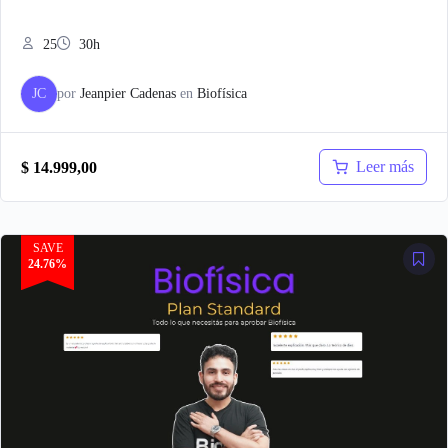
25
30h
JC
por
Jeanpier Cadenas
en
Biofísica
Leer más
$
14.999,00
SAVE
24.76%