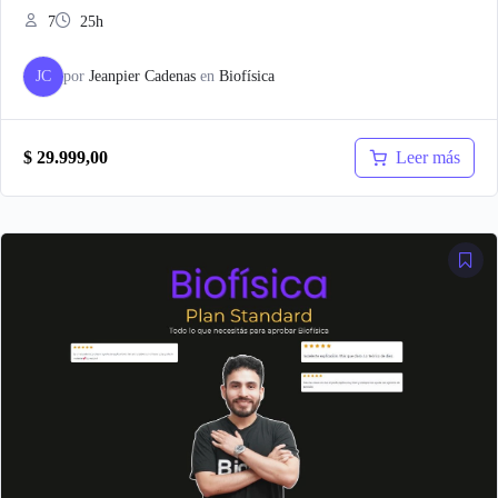
7
25h
JC
por
Jeanpier Cadenas
en
Biofísica
Leer más
$
29.999,00