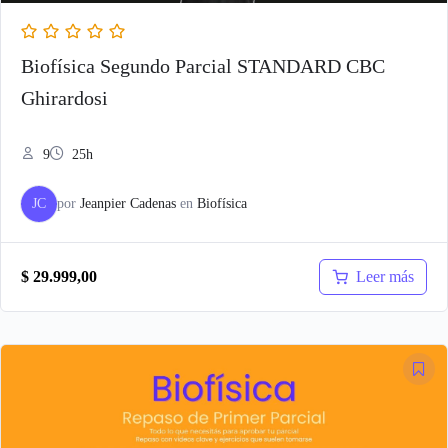
Biofísica Segundo Parcial STANDARD CBC
Ghirardosi
9
25h
JC
por
Jeanpier Cadenas
en
Biofísica
Leer más
$
29.999,00