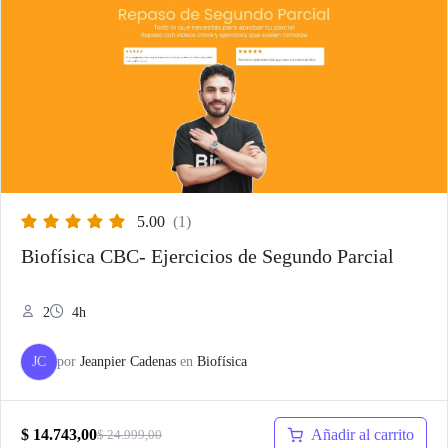
5.00
(1)
Biofísica CBC- Ejercicios de Segundo Parcial
2
4h
JC
por
Jeanpier Cadenas
en
Biofísica
Añadir al carrito
$
14.743,00
$
24.999,00
El
El