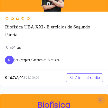
Biofísica UBA XXI- Ejercicios de Segundo
Parcial
0
4h
JC
por
Jeanpier Cadenas
en
Biofísica
Añadir al carrito
$
14.743,00
$
24.999,00
El
El
precio
precio
original
actual
era:
es:
$ 24.999,00.
$ 14.743,00.