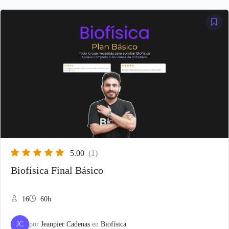
5.00
(1)
Biofísica Final Básico
16
60h
JC
por
Jeanpier Cadenas
en
Biofísica