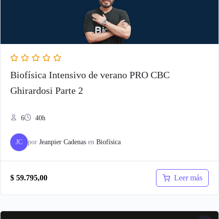
Biofísica Intensivo de verano PRO CBC
Ghirardosi Parte 2
6
40h
JC
por
Jeanpier Cadenas
en
Biofísica
Leer más
$
59.795,00