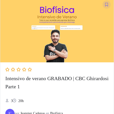
Intensivo de verano GRABADO | CBC Ghirardosi
Parte 1
3
20h
JC
por
Jeanpier Cadenas
en
Biofísica