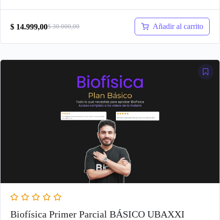
Añadir al carrito
$
14.999,00
$
30.000,00
El
El
precio
precio
original
actual
era:
es:
$ 30.000,00.
$ 14.999,00.
Biofísica Primer Parcial BÁSICO UBAXXI