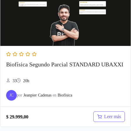
Biofísica Segundo Parcial STANDARD UBAXXI
33
20h
JC
por
Jeanpier Cadenas
en
Biofísica
Leer más
$
29.999,00