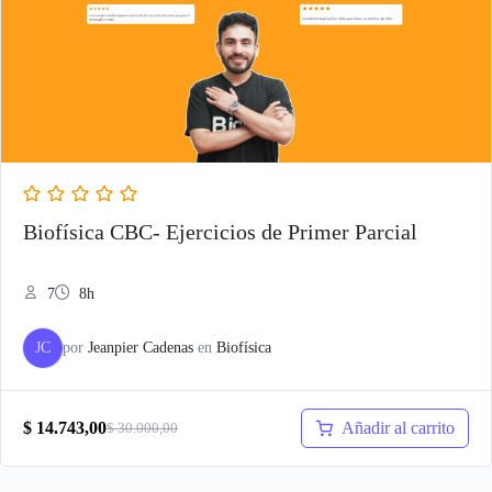
Biofísica CBC- Ejercicios de Primer Parcial
7
8h
JC
por
Jeanpier Cadenas
en
Biofísica
Añadir al carrito
$
14.743,00
$
30.000,00
El
El
precio
precio