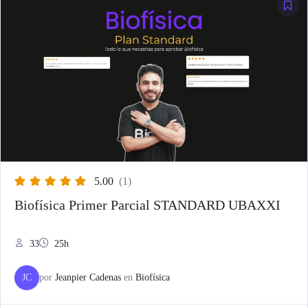
5.00
(1)
Biofísica Primer Parcial STANDARD UBAXXI
33
25h
JC
por
Jeanpier Cadenas
en
Biofísica