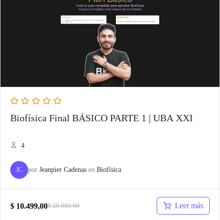
Biofísica Final BÁSICO PARTE 1 | UBA XXI
4
JC
por
Jeanpier Cadenas
en
Biofísica
Leer más
$
10.499,00
$
20.000,00
El
El