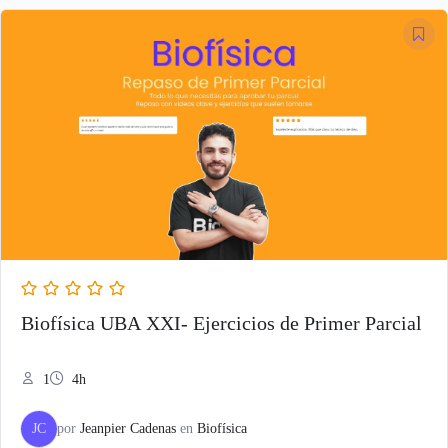
original
actual
era:
es:
$ 30.000,00.
$ 14.743,00.
Biofísica UBA XXI- Ejercicios de Primer Parcial
1
4h
JC
por
Jeanpier Cadenas
en
Biofísica