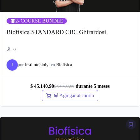
2
- COURSE BUNDLE
Biofísica STANDARD CBC Ghirardosi
0
I
por
institutobiolyl
en
Biofísica
$
45.140,90
durante 5 meses
$
64.487,00
El
El
🛒 Agregar al carrito
precio
precio
original
actual
era:
es:
$ 64.487,00.
$ 45.140,90.