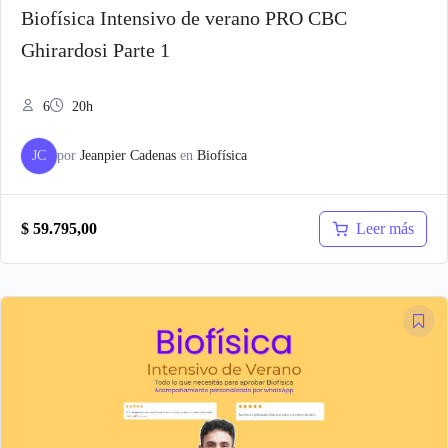
Biofísica Intensivo de verano PRO CBC
Ghirardosi Parte 1
6
20h
JC
por
Jeanpier Cadenas
en
Biofísica
Leer más
$
59.795,00