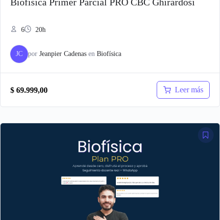
Biofísica Primer Parcial PRO CBC Ghirardosi
6
20h
JC
por
Jeanpier Cadenas
en
Biofísica
Leer más
$
69.999,00