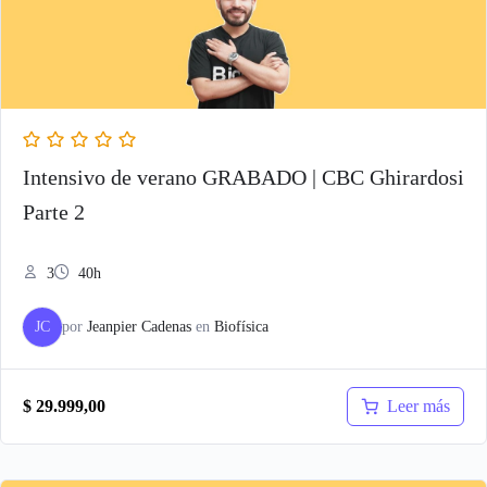
Intensivo de verano GRABADO | CBC Ghirardosi
Parte 2
3
40h
JC
por
Jeanpier Cadenas
en
Biofísica
Leer más
$
29.999,00