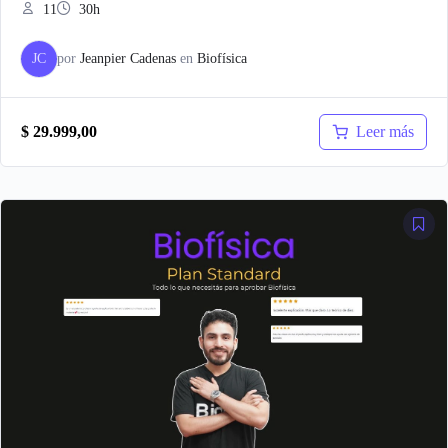
11
30h
JC
por
Jeanpier Cadenas
en
Biofísica
Leer más
$
29.999,00