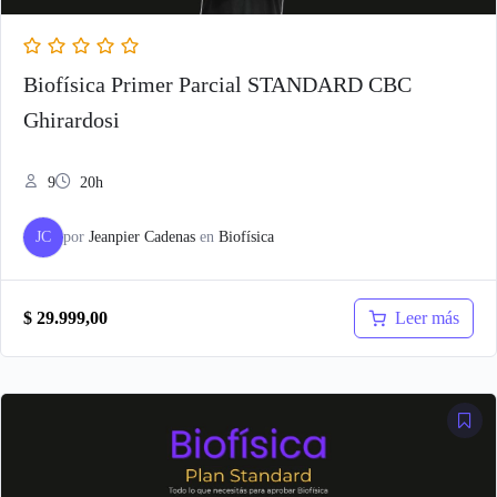
Biofísica Primer Parcial STANDARD CBC
Ghirardosi
9
20h
JC
por
Jeanpier Cadenas
en
Biofísica
Leer más
$
29.999,00