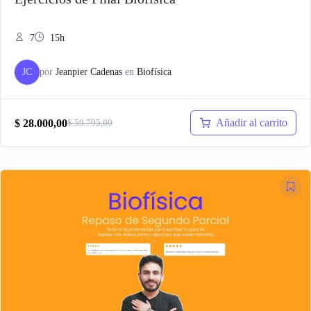
7
15h
JC
por
Jeanpier Cadenas
en
Biofísica
Añadir al carrito
$
28.000,00
$
59.795,00
El
El
precio
precio
original
actual
era:
es:
$ 59.795,00.
$ 28.000,00.